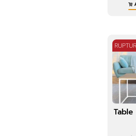
A
RUPTU
Table 