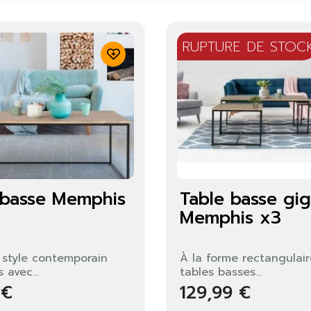
RUPTURE DE STOC
 basse Memphis
Table basse gi
Memphis x3
e style contemporain
À la forme rectangulair
 avec...
tables basses...
 €
129,99 €