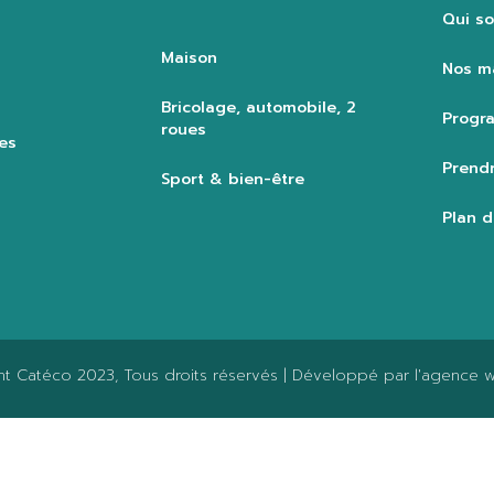
Qui s
Maison
Nos m
Bricolage, automobile, 2
Progra
roues
es
Prendr
Sport & bien-être
Plan d
ht
Catéco 2023
, Tous droits réservés | Développé par l'agence