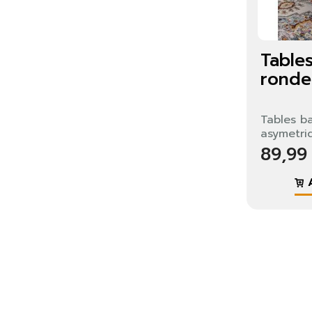
Table
rondes
Tables b
asymetri
89,99
A