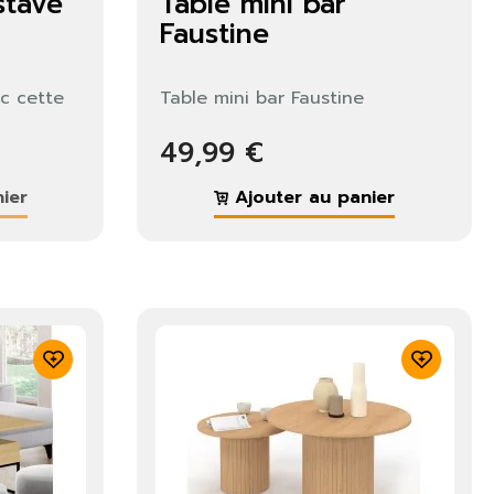
stave
Table mini bar
Faustine
ec cette
Table mini bar Faustine
49,99 €
ier
Ajouter au panier