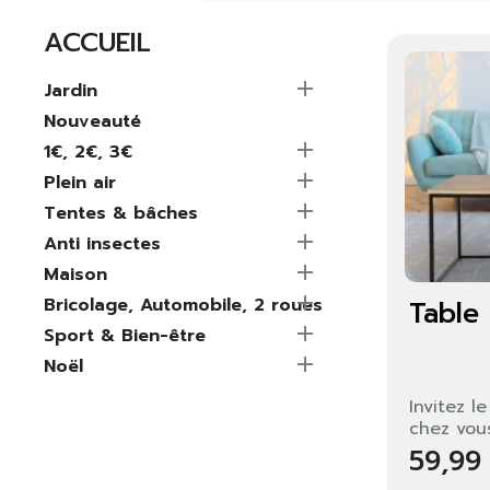
ACCUEIL

Jardin
Nouveauté

1€, 2€, 3€

Plein air

Tentes & bâches

Anti insectes

Maison

Bricolage, Automobile, 2 roues
Table

Sport & Bien-être

Noël
Invitez l
chez vous
59,99