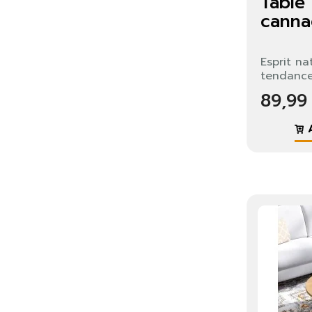
Table 
Vo
canna
lis
Esprit n
tendanc
89,99
A