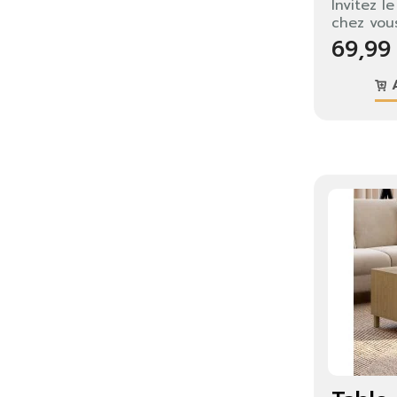
Invitez l
chez vous
69,99
A
S'