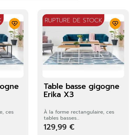
K
RUPTURE DE STOCK
gogne
Table basse gigogne
Erika X3
e, ces
À la forme rectangulaire, ces
tables basses...
129,99 €