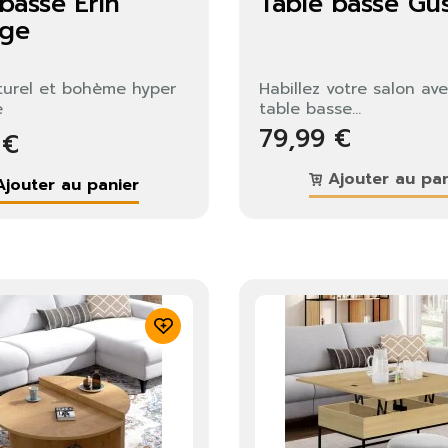
basse Erin
Table basse Gu
us devez être connecté pour enregistrer des produits dans votre
ge
te de souhaits.
aturel et bohème hyper
Habillez votre salon av
e
table basse...
79,99 €
Fermer
S'identifier
 €
Ajouter au pan
jouter au panier