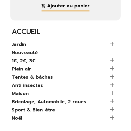
Ajouter au panier
×
S'identifier
ACCUEIL
Vous devez être connecté pour enregistrer des

Jardin
produits dans votre liste de souhaits.
Nouveauté

1€, 2€, 3€

Plein air
Fermer
S'identifier

Tentes & bâches

Anti insectes

Maison

Bricolage, Automobile, 2 roues

Sport & Bien-être

Noël