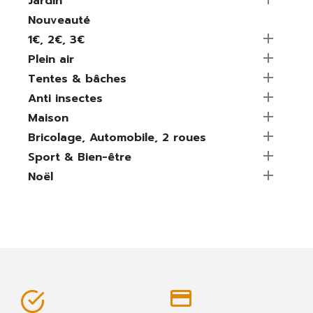
Jardin
Nouveauté

1€, 2€, 3€

Plein air

Tentes & bâches

Anti insectes

Maison

Bricolage, Automobile, 2 roues

Sport & Bien-être

Noël