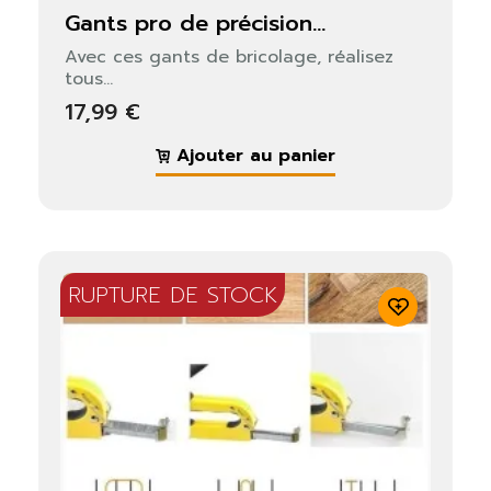
gants pro de précision...
Avec ces gants de bricolage, réalisez
Fermer
S'identifier
tous...
17,99 €
Ajouter au panier
RUPTURE DE STOCK