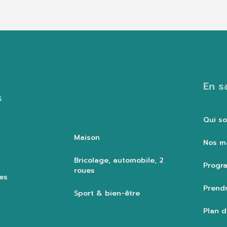
Fermer
S'identifier
En s
s
Qui s
Maison
Nos m
Bricolage, automobile, 2
Progra
roues
es
Prendr
Sport & bien-être
Plan d