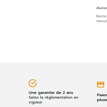
Aucu
Restez
mesur
S'
Vo
lis
Une garantie de 2 ans
Paie
Selon la réglementation en
plusi
vigueur