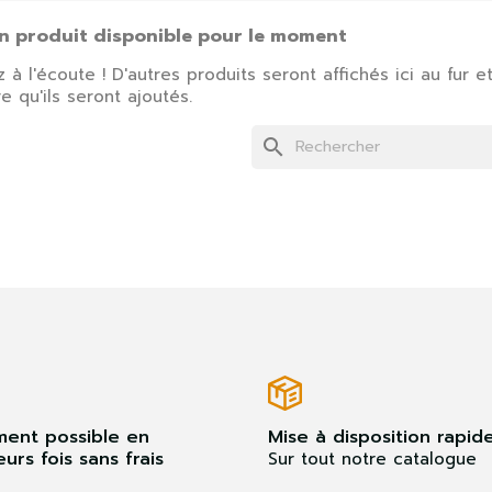
n produit disponible pour le moment
 à l'écoute ! D'autres produits seront affichés ici au fur e
e qu'ils seront ajoutés.
search
identifier
us devez être connecté pour enregistrer des produits dans votre
te de souhaits.
ment possible en
Mise à disposition rapid
eurs fois sans frais
Sur tout notre catalogue